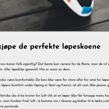
kjøpe de perfekte løpeskoene
hva mener folk egentlig? Det beste kan variere for de fleste, men de vi
s- eller løpeklær generelt. Her er noen av dem.
esko være komfortable. De kan ikke være for store eller for små for løpe
løpers komfort under løping er først og fremst, så alt som ikke passer go
atletiske sko å ha kvoter for luft slik at en løper ikke får fotsopp mens h
, som hindrer frisk luft i å komme inn i skoene og bidrar til å tørke sve
re pustende.