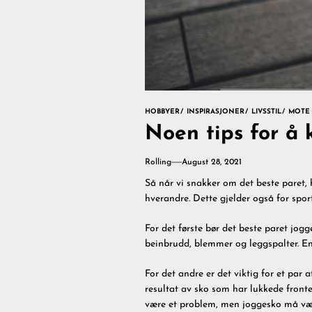
HOBBYER
INSPIRASJONER
LIVSSTIL
MOTE
Noen tips for å 
Rolling
August 28, 2021
Så når vi snakker om det beste paret, 
hverandre. Dette gjelder også for sport
For det første bør det beste paret jogg
beinbrudd, blemmer og leggspalter. En 
For det andre er det viktig for et par 
resultat av sko som har lukkede fronter
være et problem, men joggesko må væ