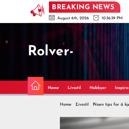
Skip
BREAKING NEWS
to
the
August 6th, 2026
10:36:40 PM
content
Rolver-
Home
Livsstil
Hobbyer
Inspira
Home
Livsstil
Noen tips for å k