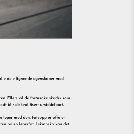
l alle dele lignende egenskaper med
ren. Ellers vil de forårsake skader som
dt blir diskvalifisert umiddelbart.
an løper med den. Fotsopp er ofte et
tten på en løperfot. I skinnsko kan det