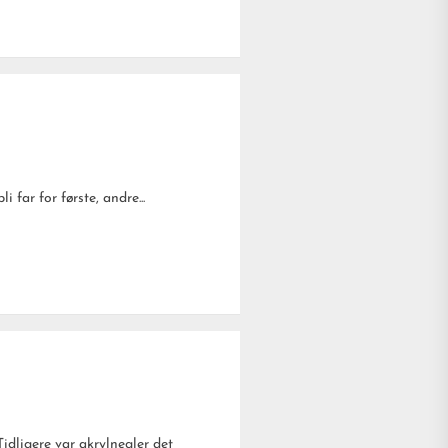
 far for første, andre...
Tidligere var akrylnegler det