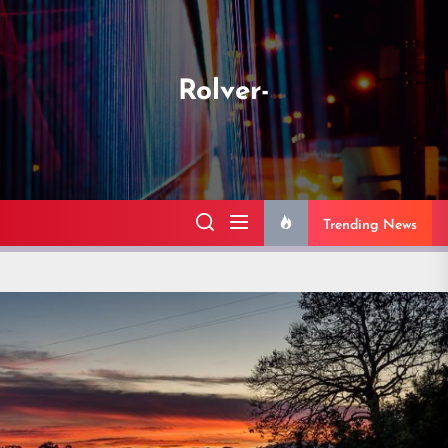
Skip
to
the
Rolver-
content
Trending News