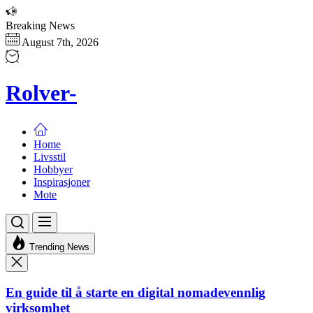
Skip
to
Breaking News
the
August 7th, 2026
content
Rolver-
Home
Livsstil
Hobbyer
Inspirasjoner
Mote
Trending News
En guide til å starte en digital nomadevennlig
virksomhet